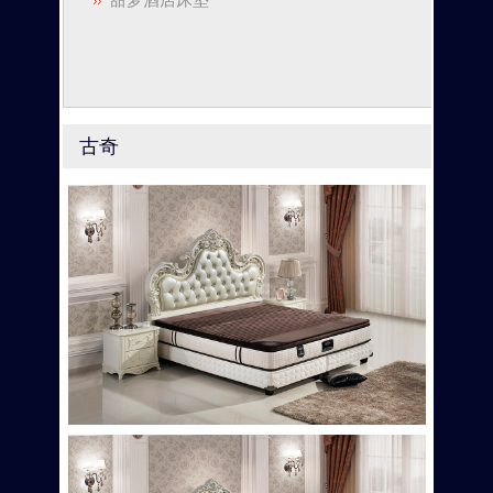
甜梦酒店床垫
古奇