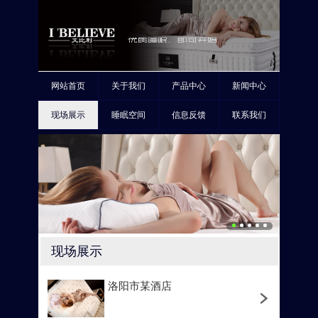
网站首页
关于我们
产品中心
新闻中心
现场展示
睡眠空间
信息反馈
联系我们
现场展示
洛阳市某酒店